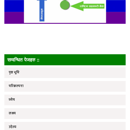
सम्वन्धित पेजहरु ::
पृष्ठ भूमि
परिकल्पना
ध्येय
लक्ष्य
उद्देश्य