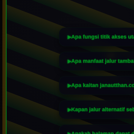
Apa fungsi titik akses
Apa manfaat jalur tamb
Apa kaitan janautthan
Kapan jalur alternatif 
Apakah halaman dapat di