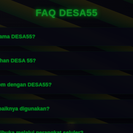
FAQ DESA55
 utama DESA55?
✨
ahan DESA 55?
.com dengan DESA55?
sebaiknya digunakan?
✨
buka melalui perangkat seluler?