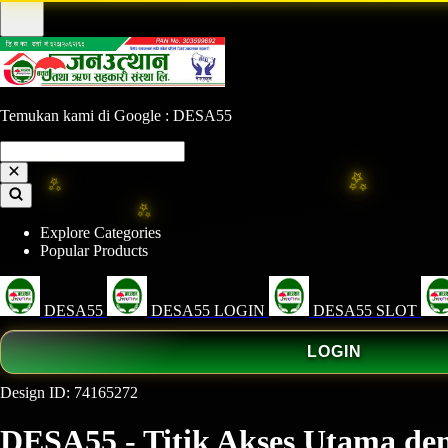
Temukan kami di Google : DESA55
Explore Categories
Popular Products
DESA55
DESA55 LOGIN
DESA55 SLOT
LOGIN
Design ID: 74165272
DESA55 - Titik Akses Utama d