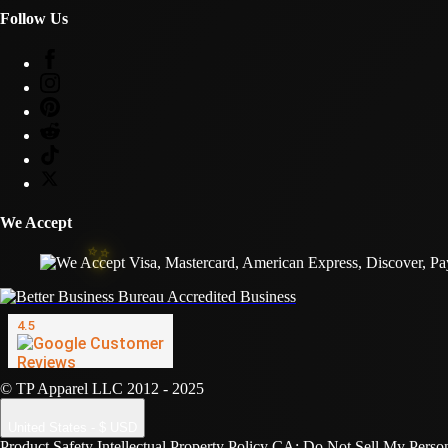
Follow Us
We Accept
© TP Apparel LLC 2012 - 2025
United States - $ USD
Product Safety
Intellectual Property Policy
CA: Do Not Sell My Person