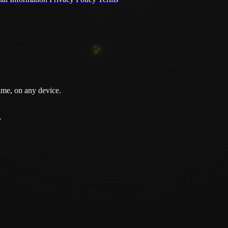
ime, on any device.
y