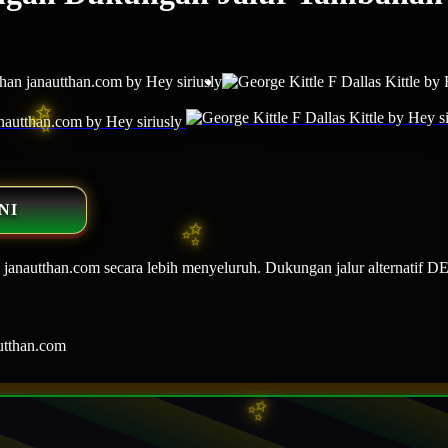
✨
✨
✨
NI
autthan.com secara lebih menyeluruh. Dukungan jalur alternatif DE
utthan.com