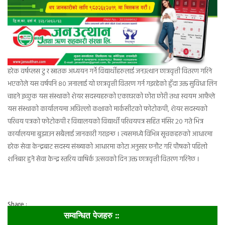
हरेक वर्षप्लस टु र स्नातक अध्ययन गर्ने विद्यार्थीहरुलाई जनउत्थान छात्रवृत्ती वितरण गरिने
भएकोले यस वर्षपनि ८० जनालाई यो छात्रवृत्ती वितरण गर्न गइरहेको हुँदा उक्त सुविधा लिन
चाहने इच्छुक यस संस्थाको शेयर सदस्यहरुको एकाघरको छोरा छोरी तथा स्वयम आफैले
यस संस्थाको कार्यालयमा अघिल्लो कक्षाको मार्कसीटको फोटोकपी, शेयर सदस्यको
परिचय पत्रको फोटोकपी र विद्यालयको विद्यार्थी परिचयपत्र सहित मंसिर २० गते भित्र
कार्यालयमा बुझाउन सबैलाई जानकारी गराइन्छ । त्यसमध्ये विभिन्न सूचकहरुको आधारमा
हरेक सेवा केन्द्रबाट सदस्य संख्याको आधारमा कोटा अनुसार छनौट गरि पौषको पहिलो
शनिबार हुने सेवा केन्द्र स्तरिय वाषिर्क उत्सवको दिन उक्त छात्रवृत्ती वितरण गरिनेछ ।
Share :
सम्वन्धित पेजहरु ::